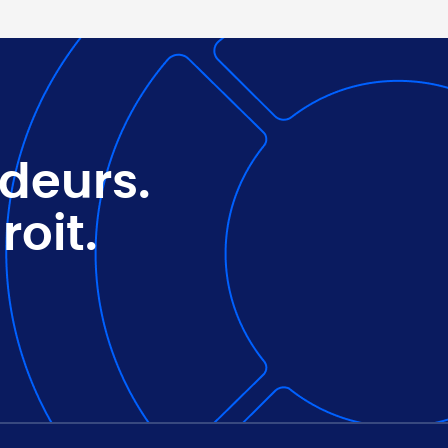
ndeurs.
roit.