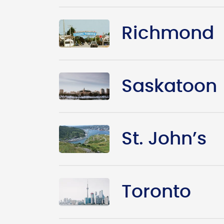
Richmond
Saskatoon
St. John’s
Toronto