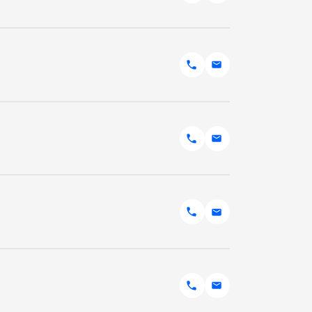
anada Company
hicules Element
ces
 Inc
ancement
mion Budget
amions Discount
s
ada