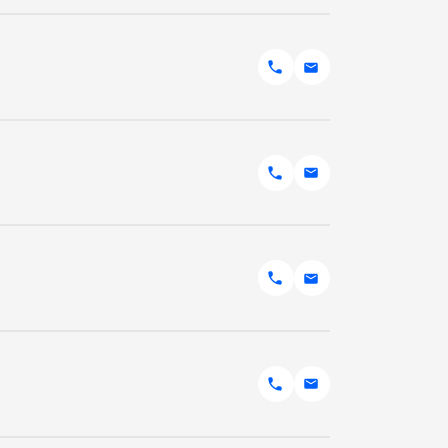
 Inc.
e
nc.
 marché Ford
onda
ssan
rs du Canada
ces
iers
ada Inc.