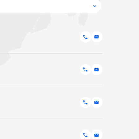
s
ntal
inancial Service
iers Mazda Canada
 Rentals
ement
 Corporation
’autos Canada
r Canada
iles Canada
a
ices