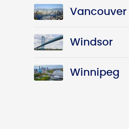
Vancouver
Windsor
Winnipeg