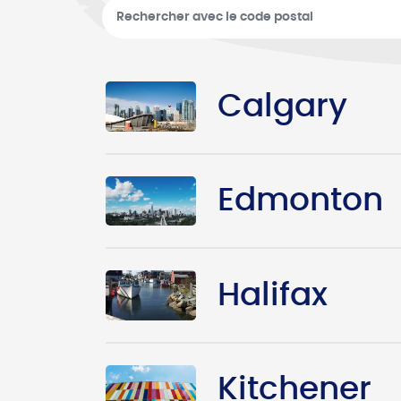
Calgary
Edmonton
Halifax
Kitchener