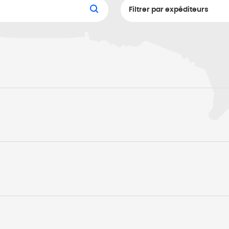
Filtrer par expéditeurs
Audi Canada Inc.
Avis Budget Group
BMW Financial Service
Budget Car & Truck Re
CDLSI/Mazda Canada F
CDLSI/Services financ
Discount Car and Truck
Element Fleet Manag
Emkay Canada Leasing
Enterprise Location d
Enterprise Rent-A-Ca
Fiat Chrysler Automob
Financière GM Canad
Ford Remarketing Serv