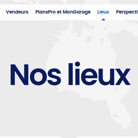
Vendeurs
PlansPro et MonGarage
Lieux
Perspect
Nos lieux